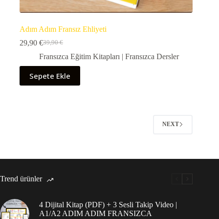
Adım Adım Fransız Ehliyeti
29,90
€
39,90
€
Orijinal
Şu
fiyat:
andaki
Fransızca Eğitim Kitapları | Fransızca Dersler
39,90 €.
fiyat:
29,90 €.
Sepete Ekle
NEXT
Trend ürünler
4 Dijital Kitap (PDF) + 3 Sesli Takip Video |
A1/A2 ADIM ADIM FRANSIZCA