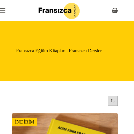
Skip
to
Shopping
content
cart
Fransızca Eğitim Kitapları | Fransızca Dersler
İNDİRİM