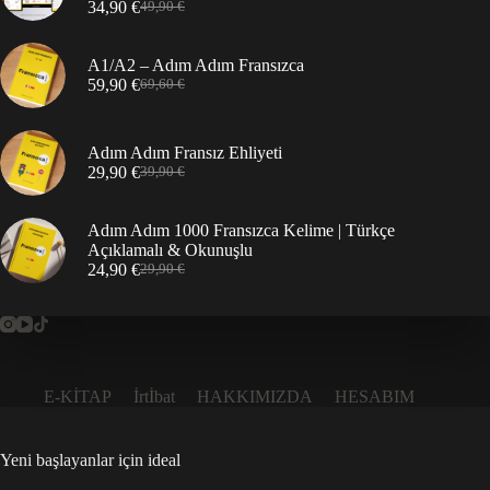
34,90
€
49,90
€
Orijinal
Şu
fiyat:
andaki
49,90 €.
fiyat:
A1/A2 – Adım Adım Fransızca
34,90 €.
59,90
€
69,60
€
Orijinal
Şu
fiyat:
andaki
69,60 €.
fiyat:
59,90 €.
Adım Adım Fransız Ehliyeti
29,90
€
39,90
€
Orijinal
Şu
fiyat:
andaki
39,90 €.
fiyat:
Adım Adım 1000 Fransızca Kelime | Türkçe
29,90 €.
Açıklamalı & Okunuşlu
24,90
€
29,90
€
Orijinal
Şu
fiyat:
andaki
29,90 €.
fiyat:
24,90 €.
E-KİTAP
İrtİbat
HAKKIMIZDA
HESABIM
Yeni başlayanlar için ideal