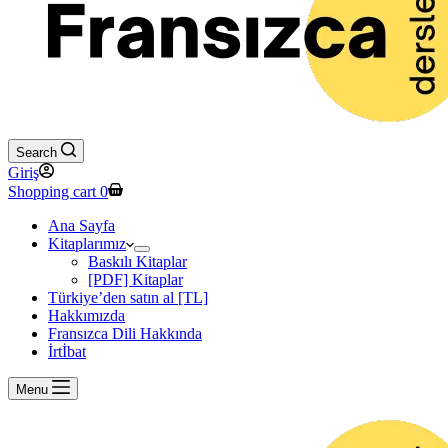
Search
Giriş
Shopping cart
0
Ana Sayfa
Kitaplarımız
Baskılı Kitaplar
[PDF] Kitaplar
Türkiye’den satın al [TL]
Hakkımızda
Fransızca Dili Hakkında
İrtİbat
Menu