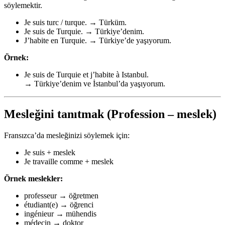
söylemektir.
Je suis turc / turque. → Türküm.
Je suis de Turquie. → Türkiye’denim.
J’habite en Turquie. → Türkiye’de yaşıyorum.
Örnek:
Je suis de Turquie et j’habite à Istanbul.
→ Türkiye’denim ve İstanbul’da yaşıyorum.
Mesleğini tanıtmak (Profession – meslek)
Fransızca’da mesleğinizi söylemek için:
Je suis + meslek
Je travaille comme + meslek
Örnek meslekler:
professeur → öğretmen
étudiant(e) → öğrenci
ingénieur → mühendis
médecin → doktor