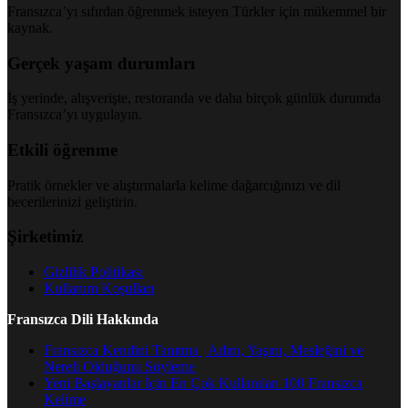
Fransızca’yı sıfırdan öğrenmek isteyen Türkler için mükemmel bir
kaynak.
Gerçek yaşam durumları
İş yerinde, alışverişte, restoranda ve daha birçok günlük durumda
Fransızca’yı uygulayın.
Etkili öğrenme
Pratik örnekler ve alıştırmalarla kelime dağarcığınızı ve dil
becerilerinizi geliştirin.
Şirketimiz
Gizlilik Politikası
Kullanım Koşulları
Fransızca Dili Hakkında
Fransızca Kendini Tanıtma | Adını, Yaşını, Mesleğini ve
Nereli Olduğunu Söyleme
Yeni Başlayanlar İçin En Çok Kullanılan 100 Fransızca
Kelime