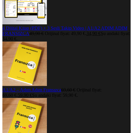
4 Dijital Kitap (PDF) + 3 Sesli Takip Video | A1/A2 ADIM ADIM
FRANSIZCA
49,90
€
Orijinal fiyat: 49,90 €.
34,90
€
Şu andaki fiyat:
34,90 €.
A1/A2 – Adım Adım Fransızca
69,60
€
Orijinal fiyat:
69,60 €.
59,90
€
Şu andaki fiyat: 59,90 €.