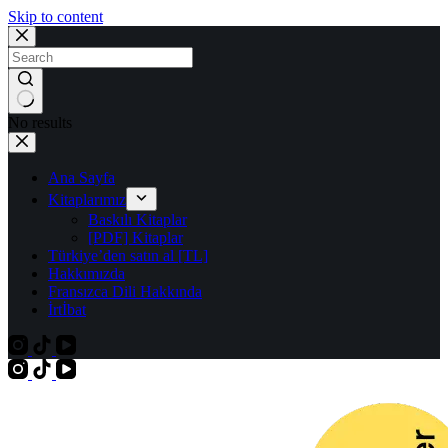
Skip to content
No results
Ana Sayfa
Kitaplarımız
Baskılı Kitaplar
[PDF] Kitaplar
Türkiye’den satın al [TL]
Hakkımızda
Fransızca Dili Hakkında
İrtİbat