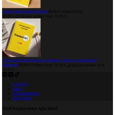
Adım Adım Fransız Ehliyeti
39,90
€
Orijinal fiyat:
39,90 €.
29,90
€
Şu andaki fiyat: 29,90 €.
Adım Adım 1000 Fransızca Kelime | Türkçe Açıklamalı &
Okunuşlu
29,90
€
Orijinal fiyat: 29,90 €.
24,90
€
Şu andaki fiyat:
24,90 €.
E-KİTAP
İrtİbat
HAKKIMIZDA
HESABIM
Yeni başlayanlar için ideal