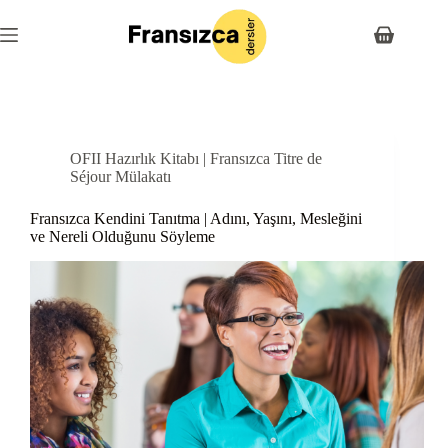
Skip
to
Shopping
content
cart
OFII Hazırlık Kitabı | Fransızca Titre de
Séjour Mülakatı
Fransızca Kendini Tanıtma | Adını, Yaşını, Mesleğini
ve Nereli Olduğunu Söyleme