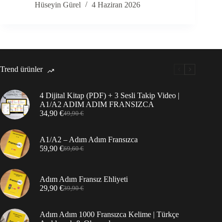
Hüseyin Gürel
4 Haziran 2026
Trend ürünler
4 Dijital Kitap (PDF) + 3 Sesli Takip Video |
A1/A2 ADIM ADIM FRANSIZCA
34,90
€
49,90
€
Orijinal
Şu
fiyat:
andaki
49,90 €.
fiyat:
A1/A2 – Adım Adım Fransızca
34,90 €.
59,90
€
69,60
€
Orijinal
Şu
fiyat:
andaki
69,60 €.
fiyat:
59,90 €.
Adım Adım Fransız Ehliyeti
29,90
€
39,90
€
Orijinal
Şu
fiyat:
andaki
39,90 €.
fiyat:
Adım Adım 1000 Fransızca Kelime | Türkçe
29,90 €.