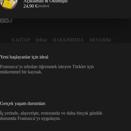
Açıklamalı & Okunuşlu
24,90
€
29,90
€
Orijinal
Şu
fiyat:
andaki
29,90 €.
fiyat:
24,90 €.
E-KİTAP
İrtİbat
HAKKIMIZDA
HESABIM
Yeni başlayanlar için ideal
Fransızca’yı sıfırdan öğrenmek isteyen Türkler için
mükemmel bir kaynak.
Gerçek yaşam durumları
İş yerinde, alışverişte, restoranda ve daha birçok günlük
durumda Fransızca’yı uygulayın.