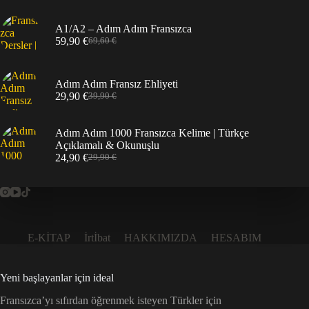
fiyat:
andaki
49,90 €.
fiyat:
A1/A2 – Adım Adım Fransızca
34,90 €.
59,90
€
69,60
€
Orijinal
Şu
fiyat:
andaki
69,60 €.
fiyat:
59,90 €.
Adım Adım Fransız Ehliyeti
29,90
€
39,90
€
Orijinal
Şu
fiyat:
andaki
39,90 €.
fiyat:
Adım Adım 1000 Fransızca Kelime | Türkçe
29,90 €.
Açıklamalı & Okunuşlu
24,90
€
29,90
€
Orijinal
Şu
fiyat:
andaki
29,90 €.
fiyat:
24,90 €.
E-KİTAP
İrtİbat
HAKKIMIZDA
HESABIM
Yeni başlayanlar için ideal
Fransızca’yı sıfırdan öğrenmek isteyen Türkler için