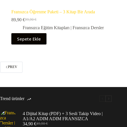
Fransızca Öğrenme Paketi – 3 Kitap Bir Arada
89,90
€
99,90
€
Orijinal
Şu
fiyat:
andaki
Fransızca Eğitim Kitapları | Fransızca Dersler
99,90 €.
fiyat:
89,90 €.
Sepete Ekle
PREV
Trend ürünler
4 Dijital Kitap (PDF) + 3 Sesli Takip Video |
A1/A2 ADIM ADIM FRANSIZCA
34,90
€
49,90
€
Orijinal
Şu