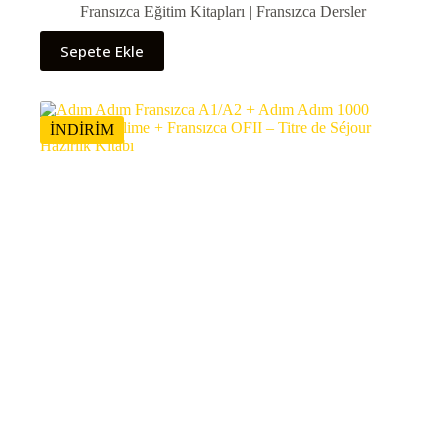
fiyat:
andaki
Fransızca Eğitim Kitapları | Fransızca Dersler
84,80 €.
fiyat:
79,90 €.
Sepete Ekle
İNDİRİM