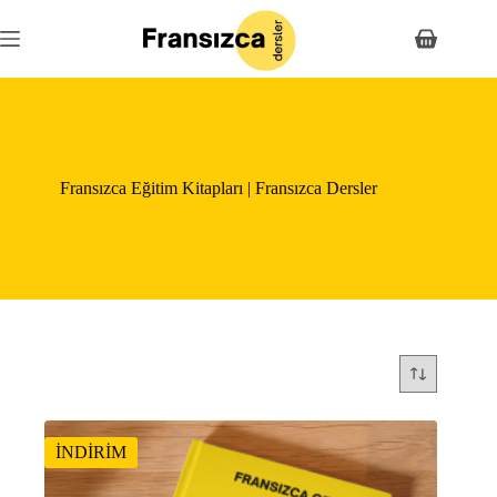
Skip
to
Shopping
content
cart
Fransızca Eğitim Kitapları | Fransızca Dersler
İNDİRİM