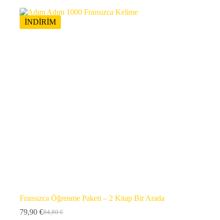
İNDİRİM
Fransızca Öğrenme Paketi – 2 Kitap Bir Arada
79,90
€
84,80
€
Orijinal
Şu