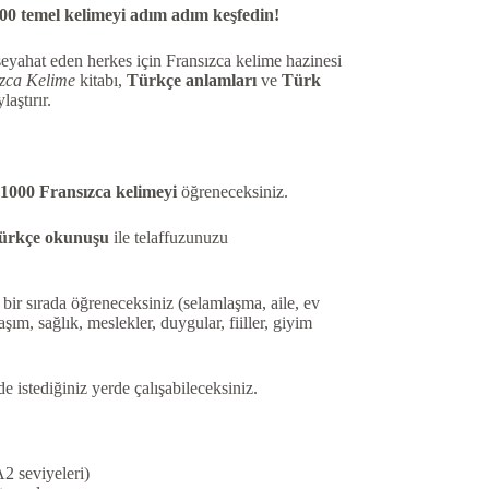
00 temel kelimeyi adım adım keşfedin!
eyahat eden herkes için Fransızca kelime hazinesi
zca Kelime
kitabı,
Türkçe anlamları
ve
Türk
aştırır.
 1000 Fransızca kelimeyi
öğreneceksiniz.
ürkçe okunuşu
ile telaffuzunuzu
 bir sırada öğreneceksiniz (selamlaşma, aile, ev
aşım, sağlık, meslekler, duygular, fiiller, giyim
e istediğiniz yerde çalışabileceksiniz.
2 seviyeleri)