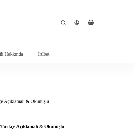
Shopping
cart
ili Hakkında
İrtİbat
çe Açıklamalı & Okunuşlu
 Türkçe Açıklamalı & Okunuşlu