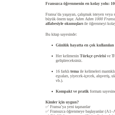
Fransızca öğrenmenin en kolay yolu: 10
Fransa’da yaşayan, çalışmak isteyen veya s
büyük önem taşır.
Adım Adım 1000 Fransı
alfabesiyle okunuşları
ile öğrenmeyi kolayl
Bu kitap sayesinde:
Günlük hayatta en çok kullanılan
Her kelimenin
Türkçe çevirisi
ve
T
geliştireceksiniz.
16 farklı
tema
ile kelimeleri mantıklı
eşyaları, yiyecek-içecek, alışveriş, ul
vb.).
Kompakt ve pratik
formatı sayesind
Kimler için uygun?
✅ Fransa’ya yeni taşınanlar
✅ Fransızca öğrenmeye başlayanlar (A1–A