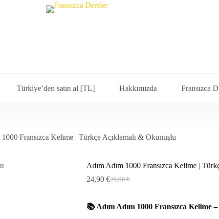
Türkiye’den satın al [TL]
Hakkımızda
Fransızca D
1000 Fransızca Kelime | Türkçe Açıklamalı & Okunuşlu
Adım Adım 1000 Fransızca Kelime | Türk
24,90
€
29,90
€
Orijinal
Şu
fiyat:
andaki
29,90 €.
fiyat:
📚 Adım Adım 1000 Fransızca Kelime –
24,90 €.