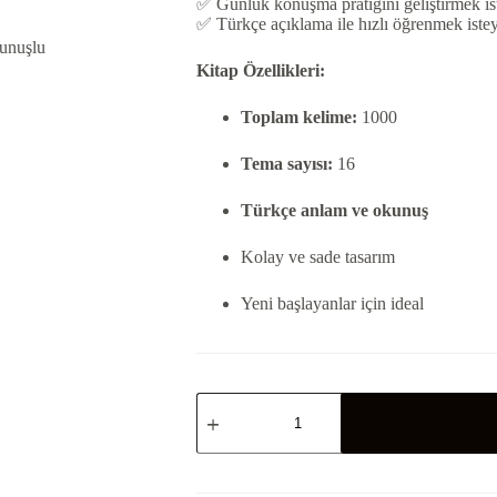
✅ Günlük konuşma pratiğini geliştirmek is
✅ Türkçe açıklama ile hızlı öğrenmek iste
Kitap Özellikleri:
Toplam kelime:
1000
Tema sayısı:
16
Türkçe anlam ve okunuş
Kolay ve sade tasarım
Yeni başlayanlar için ideal
Adım
Adım
1000
Fransızca
Kelime
|