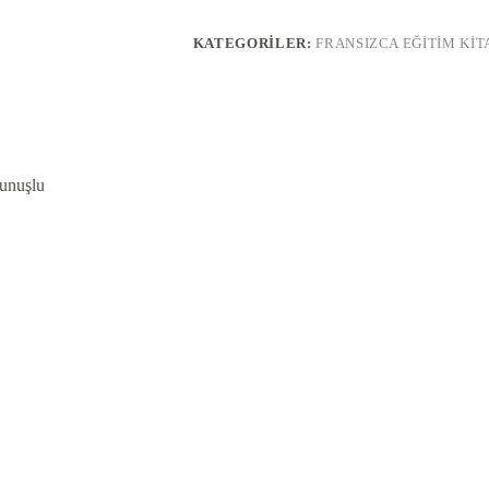
Türkçe
Açıklamalı
KATEGORILER:
FRANSIZCA EĞITIM KIT
&
Okunuşlu
adet