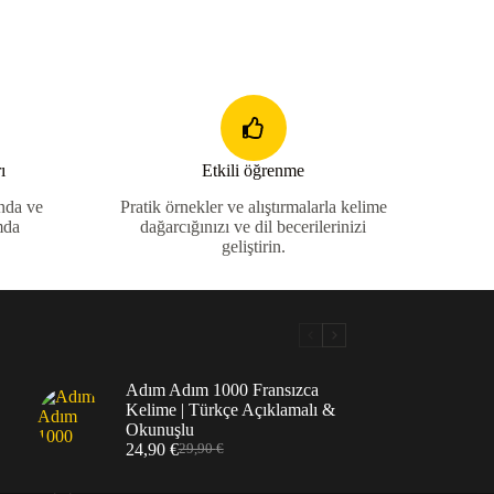
ı
Etkili öğrenme
anda ve
Pratik örnekler ve alıştırmalarla kelime
mda
dağarcığınızı ve dil becerilerinizi
.
geliştirin.
Adım Adım 1000 Fransızca
Kelime | Türkçe Açıklamalı &
Okunuşlu
24,90
€
29,90
€