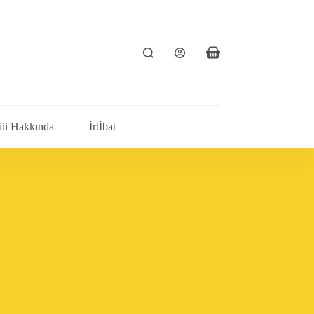
ili Hakkında
İrtİbat