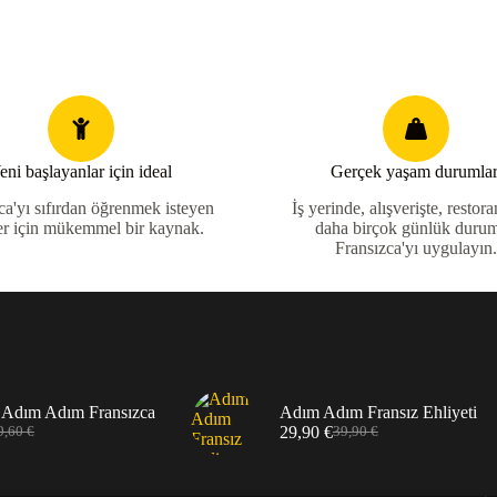
eni başlayanlar için ideal
Gerçek yaşam durumlar
ca'yı sıfırdan öğrenmek isteyen
İş yerinde, alışverişte, restor
er için mükemmel bir kaynak.
daha birçok günlük duru
Fransızca'yı uygulayın
 Adım Adım Fransızca
Adım Adım Fransız Ehliyeti
29,90
€
9,60
€
39,90
€