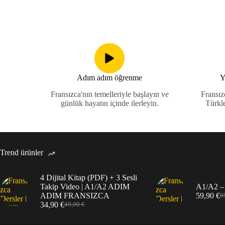
Adım adım öğrenme
Y
Fransızca'nın temelleriyle başlayın ve
Fransız
günlük hayatın içinde ilerleyin.
Türkl
Trend ürünler
4 Dijital Kitap (PDF) + 3 Sesli
Takip Video | A1/A2 ADIM
A1/A2 –
ADIM FRANSIZCA
59,90
€
6
34,90
€
49,90
€