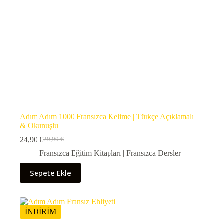
Adım Adım 1000 Fransızca Kelime | Türkçe Açıklamalı
& Okunuşlu
24,90
€
29,90
€
Orijinal
Şu
fiyat:
andaki
Fransızca Eğitim Kitapları | Fransızca Dersler
29,90 €.
fiyat:
24,90 €.
Sepete Ekle
İNDİRİM