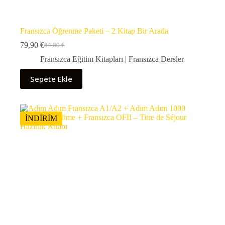
Fransızca Öğrenme Paketi – 2 Kitap Bir Arada
79,90
€
84,80
€
Orijinal
Şu
fiyat:
andaki
Fransızca Eğitim Kitapları | Fransızca Dersler
84,80 €.
fiyat:
79,90 €.
Sepete Ekle
İNDİRİM