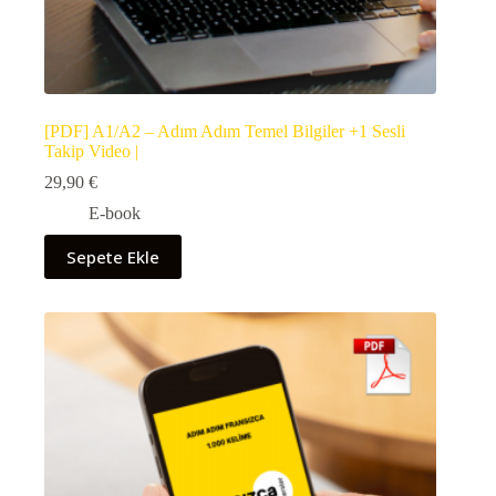
[PDF] A1/A2 – Adım Adım Temel Bilgiler +1 Sesli
Takip Video |
29,90
€
E-book
Sepete Ekle