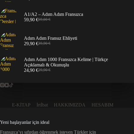
Orijinal
Şu
fiyat:
andaki
49,90 €.
fiyat:
A1/A2 – Adım Adım Fransızca
34,90 €.
59,90
€
69,60
€
Orijinal
Şu
fiyat:
andaki
69,60 €.
fiyat:
59,90 €.
Adım Adım Fransız Ehliyeti
29,90
€
39,90
€
Orijinal
Şu
fiyat:
andaki
39,90 €.
fiyat:
Adım Adım 1000 Fransızca Kelime | Türkçe
29,90 €.
Açıklamalı & Okunuşlu
24,90
€
29,90
€
Orijinal
Şu
fiyat:
andaki
29,90 €.
fiyat:
24,90 €.
E-KİTAP
İrtİbat
HAKKIMIZDA
HESABIM
Yeni başlayanlar için ideal
Fransızca’yı sıfırdan öğrenmek isteyen Türkler için