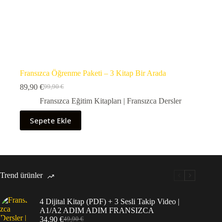
Fransızca Öğrenme Paketi – 3 Kitap Bir Arada
89,90
€
99,90
€
Orijinal
Şu
fiyat:
andaki
Fransızca Eğitim Kitapları | Fransızca Dersler
99,90 €.
fiyat:
89,90 €.
Sepete Ekle
Trend ürünler
4 Dijital Kitap (PDF) + 3 Sesli Takip Video |
A1/A2 ADIM ADIM FRANSIZCA
34,90
€
49,90
€