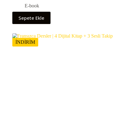
E-book
Sepete Ekle
İNDİRİM