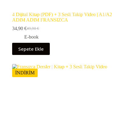
4 Dijital Kitap (PDF) + 3 Sesli Takip Video | A1/A2
ADIM ADIM FRANSIZCA
34,90
€
49,90
€
Orijinal
Şu
fiyat:
andaki
E-book
49,90 €.
fiyat:
34,90 €.
Sepete Ekle
İNDİRİM