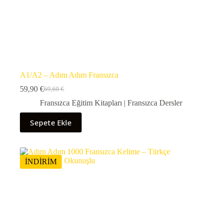
A1/A2 – Adım Adım Fransızca
59,90
€
69,60
€
Orijinal
Şu
fiyat:
andaki
Fransızca Eğitim Kitapları | Fransızca Dersler
69,60 €.
fiyat:
59,90 €.
Sepete Ekle
İNDİRİM