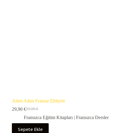
Adım Adım Fransız Ehliyeti
29,90
€
39,90
€
Orijinal
Şu
fiyat:
andaki
Fransızca Eğitim Kitapları | Fransızca Dersler
39,90 €.
fiyat:
29,90 €.
Sepete Ekle