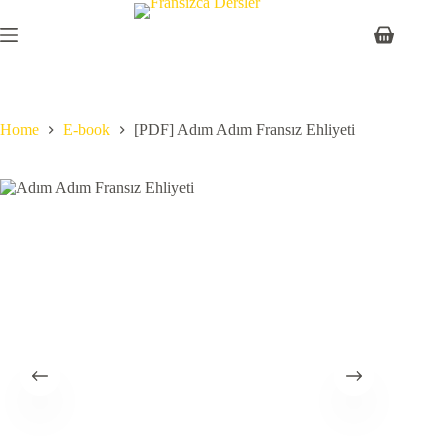
Skip
to
Shopping
content
cart
Home
E-book
[PDF] Adım Adım Fransız Ehliyeti