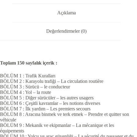
Açıklama
Değerlendirmeler (0)
Toplam 150 sayfalık içerik :
BÖLÜM 1 : Trafik Kuralları
BÖLÜM 2 : Karayolu trafiği – La circulation routière
BÖLÜM 3 : Sürücü – le conducteur
BÖLÜM 4 : Yol – la route
BÖLÜM 5 : Diğer sürücüler – les autres usagers
BÖLÜM 6 : Çeşitli kavramlar – les notions diverses
BÖLÜM 7 : İlk yardım – Les premiers secours
BÖLÜM 8 : Aracına binmek ve terk etmek – Prendre et quitter son
véhicule
BÖLÜM 9 : Mekanik ve ekipmanlar – La mécanique et les
équipements
BÖLÜM 10 : Yolcu ve araç güvenliği – La sécurité du passager et du