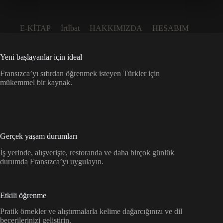
24,90 €.
E-KİTAP
İrtİbat
HAKKIMIZDA
HESABIM
Yeni başlayanlar için ideal
Fransızca’yı sıfırdan öğrenmek isteyen Türkler için
mükemmel bir kaynak.
Gerçek yaşam durumları
İş yerinde, alışverişte, restoranda ve daha birçok günlük
durumda Fransızca’yı uygulayın.
Etkili öğrenme
Pratik örnekler ve alıştırmalarla kelime dağarcığınızı ve dil
becerilerinizi geliştirin.