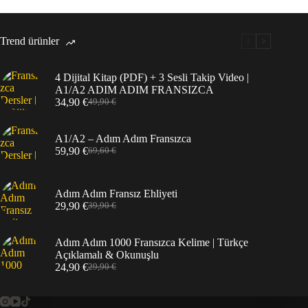
Trend ürünler
4 Dijital Kitap (PDF) + 3 Sesli Takip Video |
A1/A2 ADIM ADIM FRANSIZCA
34,90
€
49,90
€
Orijinal
Şu
fiyat:
andaki
49,90 €.
fiyat:
A1/A2 – Adım Adım Fransızca
34,90 €.
59,90
€
69,60
€
Orijinal
Şu
fiyat:
andaki
69,60 €.
fiyat:
59,90 €.
Adım Adım Fransız Ehliyeti
29,90
€
39,90
€
Orijinal
Şu
fiyat:
andaki
39,90 €.
fiyat:
Adım Adım 1000 Fransızca Kelime | Türkçe
29,90 €.
Açıklamalı & Okunuşlu
24,90
€
29,90
€
Orijinal
Şu
fiyat:
andaki
29,90 €.
fiyat: