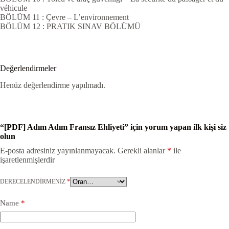
véhicule
BÖLÜM 11 : Çevre – L’environnement
BÖLÜM 12 : PRATIK SINAV BÖLÜMÜ
Değerlendirmeler
Henüz değerlendirme yapılmadı.
“[PDF] Adım Adım Fransız Ehliyeti” için yorum yapan ilk kişi siz
olun
E-posta adresiniz yayınlanmayacak.
Gerekli alanlar
*
ile
işaretlenmişlerdir
DERECELENDIRMENIZ
*
Name
*