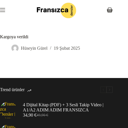
Skip
to
Shopping
content
cart
Kargoya verildi
Hüseyin Gürel
19 Şubat 2025
Trend ürünler
4 Dijital Kitap (PDF) + 3 Sesli Takip Video |
A1/A2 ADIM ADIM FRANSIZCA
34,90
€
49,90
€
Orijinal
Şu
fiyat:
andaki
49,90 €.
fiyat: