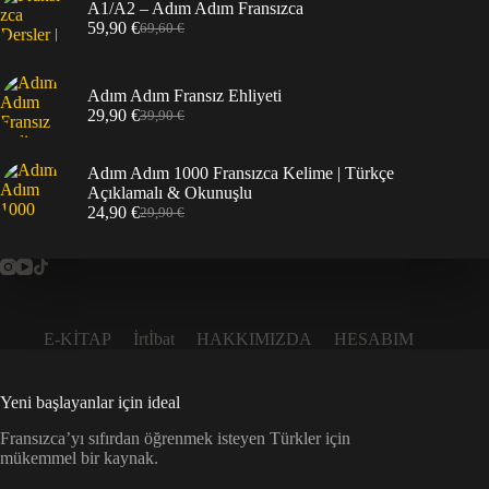
A1/A2 – Adım Adım Fransızca
34,90 €.
59,90
€
69,60
€
Orijinal
Şu
fiyat:
andaki
69,60 €.
fiyat:
59,90 €.
Adım Adım Fransız Ehliyeti
29,90
€
39,90
€
Orijinal
Şu
fiyat:
andaki
39,90 €.
fiyat:
Adım Adım 1000 Fransızca Kelime | Türkçe
29,90 €.
Açıklamalı & Okunuşlu
24,90
€
29,90
€
Orijinal
Şu
fiyat:
andaki
29,90 €.
fiyat:
24,90 €.
E-KİTAP
İrtİbat
HAKKIMIZDA
HESABIM
Yeni başlayanlar için ideal
Fransızca’yı sıfırdan öğrenmek isteyen Türkler için
mükemmel bir kaynak.