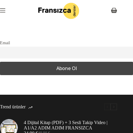
Skip
to
Shopping
content
cart
Email
Trend ürünler
4 Dijital Kitap (PDF) + 3 Sesli Takip Video |
A1/A2 ADIM ADIM FRANSIZCA